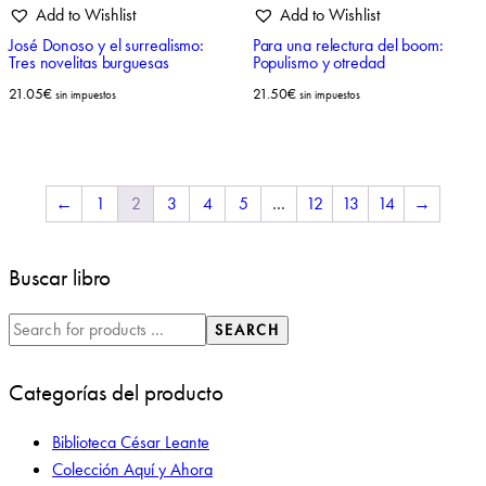
Add to Wishlist
Add to Wishlist
José Donoso y el surrealismo:
Para una relectura del boom:
Tres novelitas burguesas
Populismo y otredad
21.05
€
21.50
€
sin impuestos
sin impuestos
←
1
2
3
4
5
…
12
13
14
→
Buscar libro
SEARCH
Categorías del producto
Biblioteca César Leante
Colección Aquí y Ahora