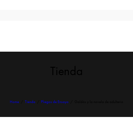
Tienda
Home
Tienda
Pliegos de Ensayo
Galdós y la novela de adulterio