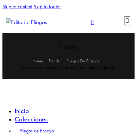
Skip to content
Skip to footer
Tienda
Home
Tienda
Pliegos De Ensayo
Para Una Relectura Del Boom: Populismo Y Otredad
Inicio
Colecciones
Pliegos de Ensayo