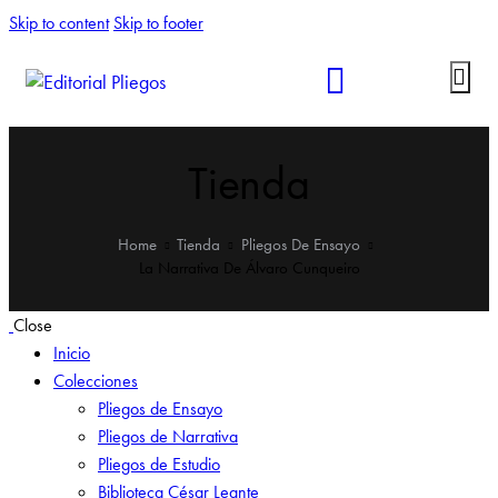
Skip to content
Skip to footer
Tienda
Home
Tienda
Pliegos De Ensayo
La Narrativa De Álvaro Cunqueiro
Close
Inicio
Colecciones
Pliegos de Ensayo
Pliegos de Narrativa
Pliegos de Estudio
Biblioteca César Leante