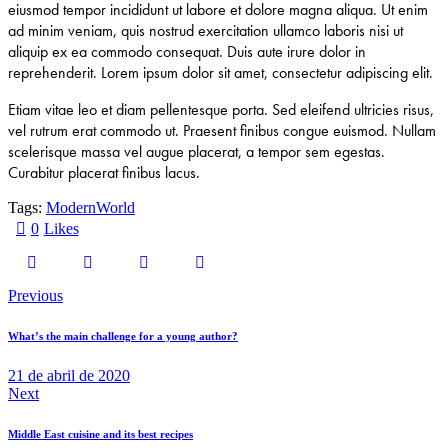
eiusmod tempor incididunt ut labore et dolore magna aliqua. Ut enim
ad minim veniam, quis nostrud exercitation ullamco laboris nisi ut
aliquip ex ea commodo consequat. Duis aute irure dolor in
reprehenderit. Lorem ipsum dolor sit amet, consectetur adipiscing elit.
Etiam vitae leo et diam pellentesque porta. Sed eleifend ultricies risus,
vel rutrum erat commodo ut. Praesent finibus congue euismod. Nullam
scelerisque massa vel augue placerat, a tempor sem egestas.
Curabitur placerat finibus lacus.
Tags:
Modern
World
0
Likes
Previous
What’s the main challenge for a young author?
21 de abril de 2020
Next
Middle East cuisine and its best recipes