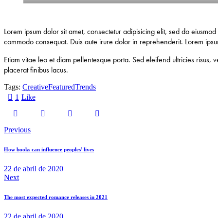
Lorem ipsum dolor sit amet, consectetur adipisicing elit, sed do eiusmod
commodo consequat. Duis aute irure dolor in reprehenderit. Lorem ipsum 
Etiam vitae leo et diam pellentesque porta. Sed eleifend ultricies risu
placerat finibus lacus.
Tags:
Creative
Featured
Trends
1
Like
Previous
How books can influence peoples’ lives
22 de abril de 2020
Next
The most expected romance releases in 2021
22 de abril de 2020