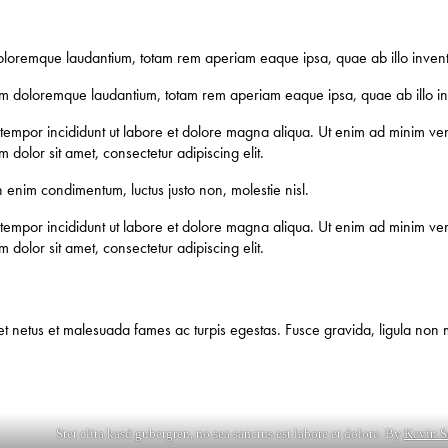
doloremque laudantium, totam rem aperiam eaque ipsa, quae ab illo inventor
ium doloremque laudantium, totam rem aperiam eaque ipsa, quae ab illo inve
 tempor incididunt ut labore et dolore magna aliqua. Ut enim ad minim veni
dolor sit amet, consectetur adipiscing elit.
n enim condimentum, luctus justo non, molestie nisl.
 tempor incididunt ut labore et dolore magna aliqua. Ut enim ad minim veni
dolor sit amet, consectetur adipiscing elit.
t netus et malesuada fames ac turpis egestas. Fusce gravida, ligula non mo
Stet clita kasd gubergren, no sea sanctus est labore et dolore. By
Kevin S