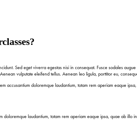
classes?
cidunt. Sed eget viverra egestas nisi in consequat. Fusce sodales augue a
enean vulputate eleifend tellus. Aenean leo ligula, porttitor eu, consequa
ptatem accusantium doloremque laudantium, totam rem aperiam eaque ipsa, qu
ium doloremque laudantium, totam rem aperiam eaque ipsa, quae ab illo inve