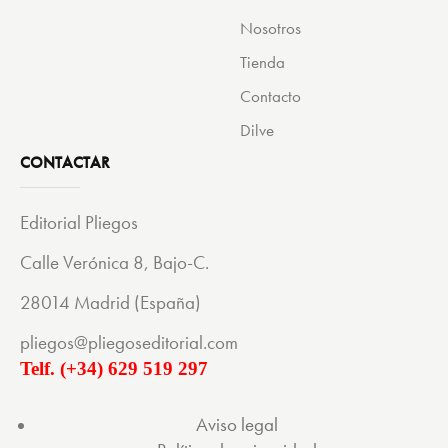
t
Nosotros
a
Tienda
s
d
Contacto
e
Dilve
E
CONTACTAR
v
e
Editorial Pliegos
n
t
Calle Verónica 8, Bajo-C.
o
28014 Madrid (España)
s
pliegos@pliegoseditorial.com
Telf. (+34) 629 519 297
Aviso legal