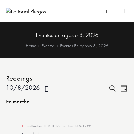
Eventos en agosto 8, 2026
Home
Eventos
Eventos En Agosto 8, 2026
Readings
10/8/2026
N
N
B
D
a
a
u
S
í
s
En marcha
v
v
a
e
c
e
e
l
a
g
g
r
e
a
a
septiembre 13 @ 11:30
-
octubre 14 @ 17:00
c
c