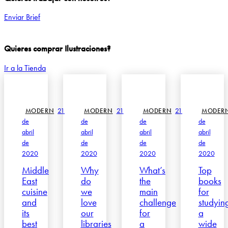
Enviar Brief
Quieres comprar Ilustraciones?
Ir a la Tienda
21
21
21
MODERN
MODERN
MODERN
MODER
de
de
de
de
abril
abril
abril
abril
de
de
de
de
2020
2020
2020
2020
Middle
Why
What’s
Top
East
do
the
books
cuisine
we
main
for
and
love
challenge
studyin
its
our
for
a
best
libraries
a
wide