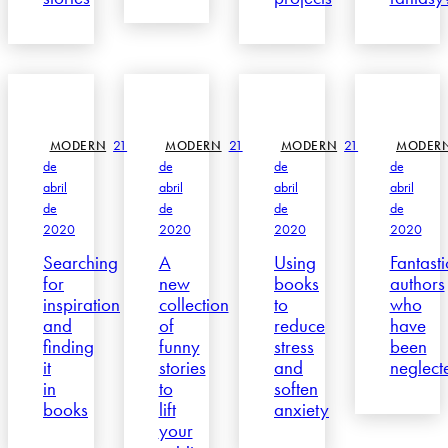
21
21
21
MODERN
MODERN
MODERN
MODER
de
de
de
de
abril
abril
abril
abril
de
de
de
de
2020
2020
2020
2020
Searching
A
Using
Fantasti
for
new
books
authors
inspiration
collection
to
who
and
of
reduce
have
finding
funny
stress
been
it
stories
and
neglect
in
to
soften
books
lift
anxiety
your