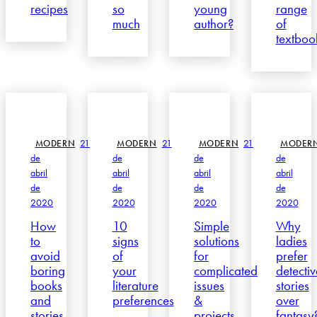
recipes
so
young
range
much
author?
of
textboo
21
21
21
MODERN
MODERN
MODERN
MODER
de
de
de
de
abril
abril
abril
abril
de
de
de
de
2020
2020
2020
2020
How
10
Simple
Why
to
signs
solutions
ladies
avoid
of
for
prefer
boring
your
complicated
detectiv
books
literature
issues
stories
and
preferences
&
over
stories
projects
fantasy