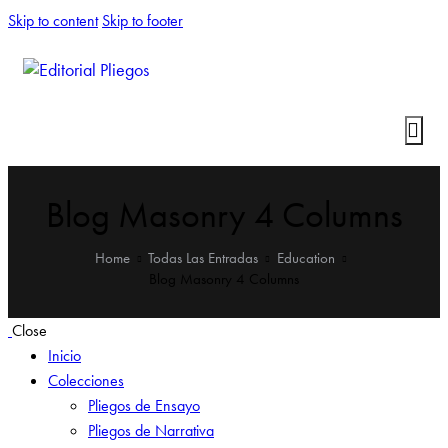
Skip to content
Skip to footer
Blog Masonry 4 Columns
Home
Todas Las Entradas
Education
Blog Masonry 4 Columns
Close
Inicio
Colecciones
Pliegos de Ensayo
Pliegos de Narrativa