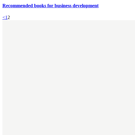
Recommended books for business development
<
1
2