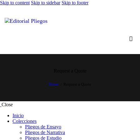
Skip to content
Skip to sidebar
Skip to footer
Request a Quote
Home
Request a Quote
Close
Inicio
Colecciones
Pliegos de Ensayo
Pliegos de Narrativa
Pliegos de Estudio