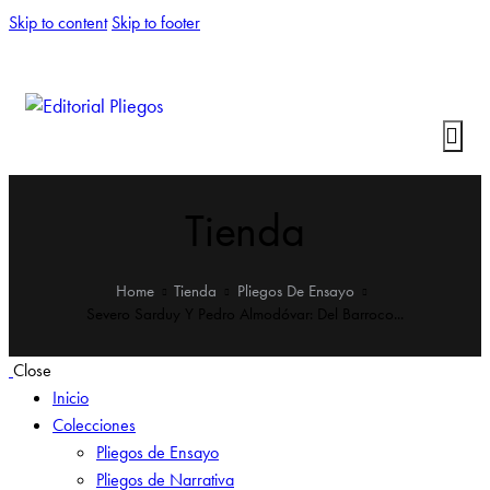
Skip to content
Skip to footer
Tienda
Home
Tienda
Pliegos De Ensayo
Severo Sarduy Y Pedro Almodóvar: Del Barroco...
Close
Inicio
Colecciones
Pliegos de Ensayo
Pliegos de Narrativa