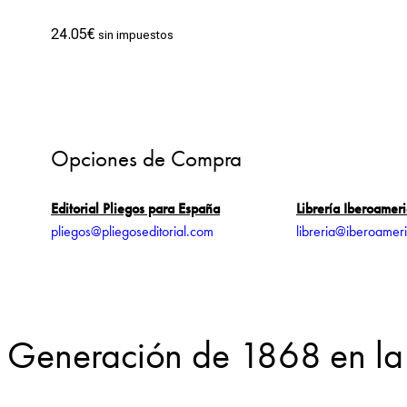
24.05
€
sin impuestos
Opciones de Compra
Editorial Pliegos para España
Librería Iberoamer
pliegos@pliegoseditorial.com
libreria@iberoamer
la Generación de 1868 en l