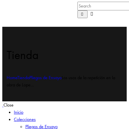
Tienda
Home
Tienda
Pliegos de Ensayo
Los usos de la repetición en la
obra de Lope...
Close
Inicio
Colecciones
Pliegos de Ensayo