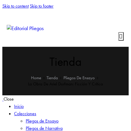
Skip to content
Skip to footer
Tienda
Home
Tienda
Pliegos De Ensayo
La Obra De Ariel Dorfman: Ficción Y Crítica
Close
Inicio
Colecciones
Pliegos de Ensayo
Pliegos de Narrativa