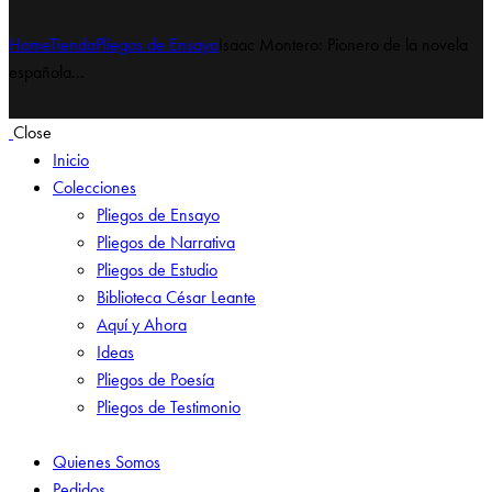
Home
Tienda
Pliegos de Ensayo
Isaac Montero: Pionero de la novela
española...
Close
Inicio
Colecciones
Pliegos de Ensayo
Pliegos de Narrativa
Pliegos de Estudio
Biblioteca César Leante
Aquí y Ahora
Ideas
Pliegos de Poesía
Pliegos de Testimonio
Quienes Somos
Pedidos