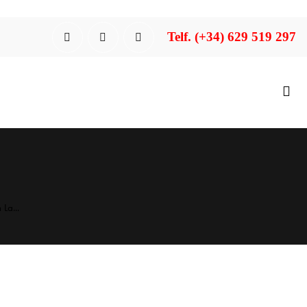
Telf. (+34) 629 519 297
La...