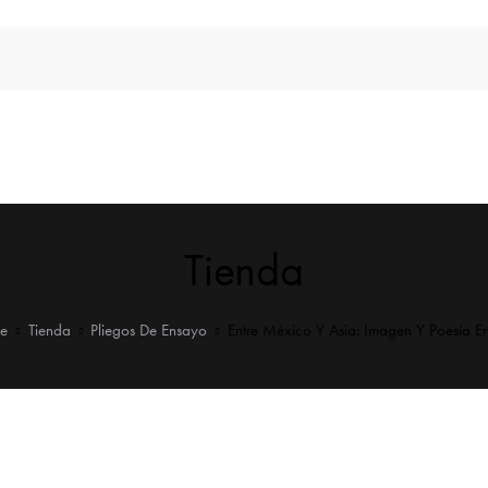
Tienda
e
Tienda
Pliegos De Ensayo
Entre México Y Asia: Imagen Y Poesía En 