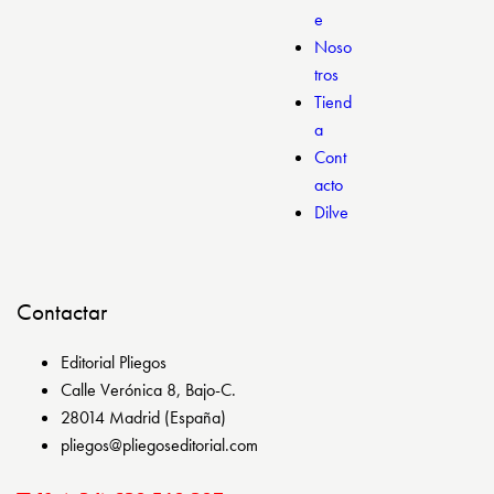
e
Noso
tros
Tiend
a
Cont
acto
Dilve
Contactar
Editorial Pliegos
Calle Verónica 8, Bajo-C.
28014 Madrid (España)
pliegos@pliegoseditorial.com