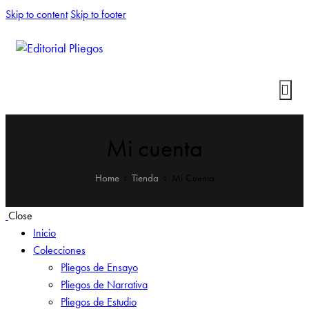
Skip to content
Skip to footer
Mi cuenta
Home
Tienda
Mi Cuenta
Close
Inicio
Colecciones
Pliegos de Ensayo
Pliegos de Narrativa
Pliegos de Estudio