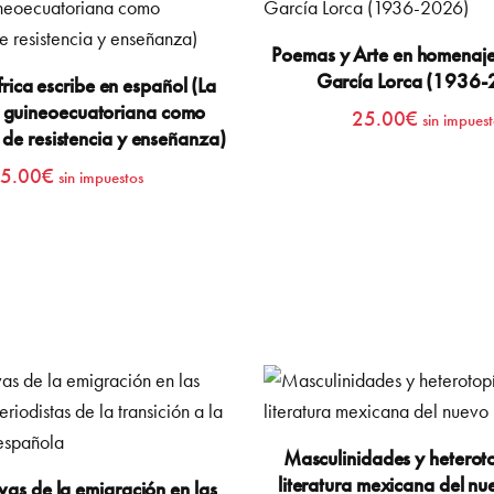
Poemas y Arte en homenaje
García Lorca (1936
ica escribe en español (La
ra guineoecuatoriana como
25.00
€
sin impuest
 de resistencia y enseñanza)
5.00
€
sin impuestos
Masculinidades y heteroto
literatura mexicana del nu
ivas de la emigración en las