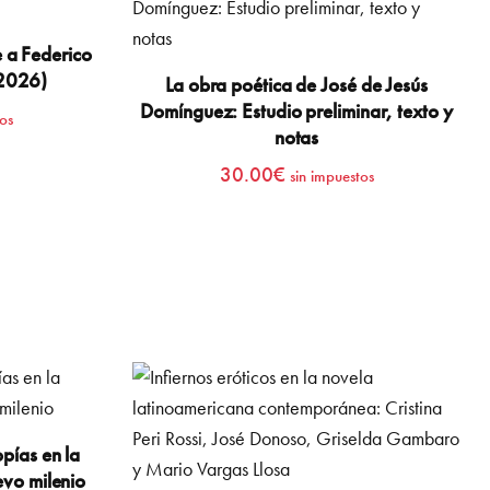
 a Federico
-2026)
La obra poética de José de Jesús
Domínguez: Estudio preliminar, texto y
os
notas
30.00
€
sin impuestos
pías en la
evo milenio