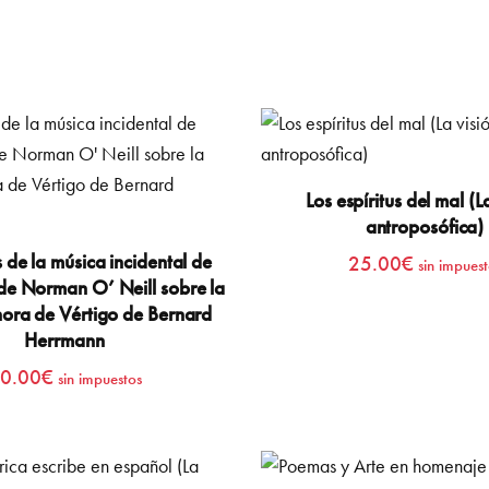
Los espíritus del mal (L
antroposófica)
s de la música incidental de
25.00
€
sin impuest
e Norman O’ Neill sobre la
ora de Vértigo de Bernard
Herrmann
0.00
€
sin impuestos