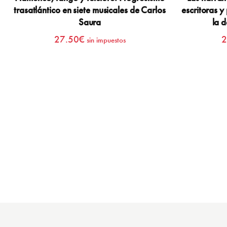
trasatlántico en siete musicales de Carlos
escritoras y
Saura
la 
27.50
€
2
sin impuestos